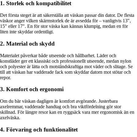
1. Storlek och kompatibilitet
Det första steget är att säkerställa att väskan passar din dator. De flesta
väskor anger vilken skärmstorlek de är avsedda för – vanligtvis 13",
15" eller 17". En för stor väska kan kännas klumpig, medan en för
liten inte skyddar ordentligt.
2. Material och skydd
Materialet påverkar både utseende och hållbarhet. Läder och
konstläder ger ett klassiskt och professionellt utseende, medan nylon
och polyester är lätta och motståndskraftiga mot väder och slitage. Se
till att väskan har vadderade fack som skyddar datorn mot stötar och
repor.
3. Komfort och ergonomi
Om du bär väskan dagligen är komfort avgörande. Justerbara
axelremmar, vadderade handtag och bra viktfördelning gör stor
skillnad. För längre resor kan en ryggsäck vara mer ergonomisk än en
axelväska.
4. Förvaring och funktionalitet