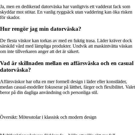
Ja, men en dedikerad datorväska har vanligtvis ett vadderat fack som
skyddar mot stötar. En vanlig ryggsäck utan vaddering kan öka risken
för skador.
Hur rengör jag min datorväska?
De flesta väskor kan torkas av med en fuktig trasa. Läder kräver dock
särskild vård med lämpliga produkter. Undvik att maskintvätta väskan
om inte tillverkaren anger att det är säkert.
Vad är skillnaden mellan en affärsväska och en casual
datorväska?
Affärsväskor har ofta en mer formell design i läder eller konstläder,
medan casual-modeller fokuserar på lätthet, färger och flexibilitet. Valet
beror på din dagliga användning och personliga stil.
Översikt: Mötesstolar i klassisk och modern design