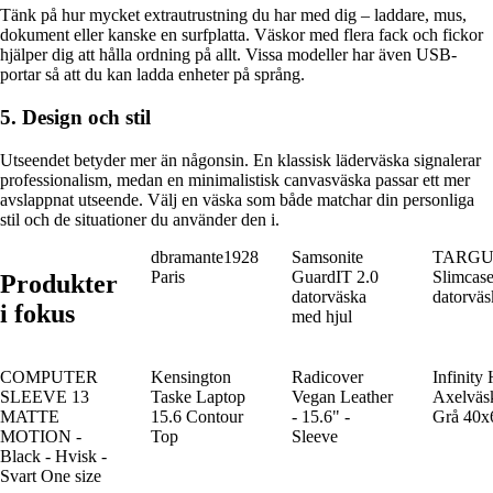
Tänk på hur mycket extrautrustning du har med dig – laddare, mus,
dokument eller kanske en surfplatta. Väskor med flera fack och fickor
hjälper dig att hålla ordning på allt. Vissa modeller har även USB-
portar så att du kan ladda enheter på språng.
5. Design och stil
Utseendet betyder mer än någonsin. En klassisk läderväska signalerar
professionalism, medan en minimalistisk canvasväska passar ett mer
avslappnat utseende. Välj en väska som både matchar din personliga
stil och de situationer du använder den i.
dbramante1928
Samsonite
TARGUS
Paris
GuardIT 2.0
Slimcas
Produkter
datorväska
datorväs
i fokus
med hjul
COMPUTER
Kensington
Radicover
Infinity 
SLEEVE 13
Taske Laptop
Vegan Leather
Axelväs
MATTE
15.6 Contour
- 15.6" -
Grå 40
MOTION -
Top
Sleeve
Black - Hvisk -
Svart One size