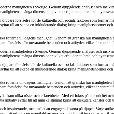
n moderna manligheten i Sverige. Genom djupgående analyser och insikter
manlighetens många dimensioner, vilket erbjuder en bred och nyanserad 
jupare förståelse för de kulturella och sociala faktorer som formar mä
yftar till att skapa en inkluderande dialog kring manlighetsnormer och at
oriska rötterna till dagens manlighet. Genom att granska hur manligheten 
re förståelse för nuvarande beteenden och attityder, vilket är centralt 
n moderna manligheten i Sverige. Genom djupgående analyser och insikter
manlighetens många dimensioner, vilket erbjuder en bred och nyanserad 
jupare förståelse för de kulturella och sociala faktorer som formar mä
yftar till att skapa en inkluderande dialog kring manlighetsnormer och at
oriska rötterna till dagens manlighet. Genom att granska hur manligheten 
re förståelse för nuvarande beteenden och attityder, vilket är centralt 
t lyfta fram olika röster och erfarenheter. Med ett fokus på autenticitet 
 initiativ syftar till att minska stigmat kring att diskutera känslor och
och inspirerande, med målet att engagera läsarna på djupet. Varje artikel
Genom att erbjuda en mångfald av perspektiv och insikter skapas en rik