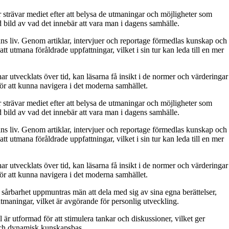
 strävar mediet efter att belysa de utmaningar och möjligheter som
bild av vad det innebär att vara man i dagens samhälle.
ns liv. Genom artiklar, intervjuer och reportage förmedlas kunskap och
t utmana föråldrade uppfattningar, vilket i sin tur kan leda till en mer
har utvecklats över tid, kan läsarna få insikt i de normer och värderingar
för att kunna navigera i det moderna samhället.
 strävar mediet efter att belysa de utmaningar och möjligheter som
bild av vad det innebär att vara man i dagens samhälle.
ns liv. Genom artiklar, intervjuer och reportage förmedlas kunskap och
t utmana föråldrade uppfattningar, vilket i sin tur kan leda till en mer
har utvecklats över tid, kan läsarna få insikt i de normer och värderingar
för att kunna navigera i det moderna samhället.
och sårbarhet uppmuntras män att dela med sig av sina egna berättelser,
 utmaningar, vilket är avgörande för personlig utveckling.
 är utformad för att stimulera tankar och diskussioner, vilket ger
 och dynamisk kunskapsbas.