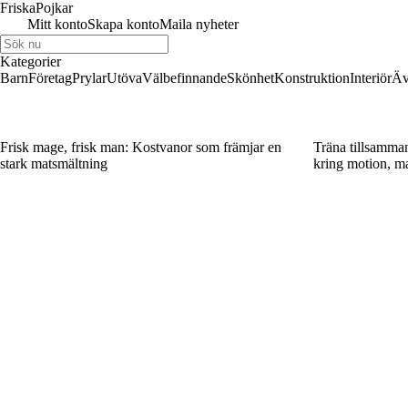
Friska
Pojkar
Mitt konto
Skapa konto
Maila nyheter
Kategorier
Barn
Företag
Prylar
Utöva
Välbefinnande
Skönhet
Konstruktion
Interiör
Äv
Frisk mage, frisk man: Kostvanor som främjar en
Träna tillsamma
stark matsmältning
kring motion, m