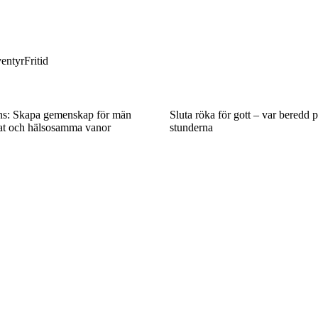
entyr
Fritid
ns: Skapa gemenskap för män
Sluta röka för gott – var beredd 
at och hälsosamma vanor
stunderna