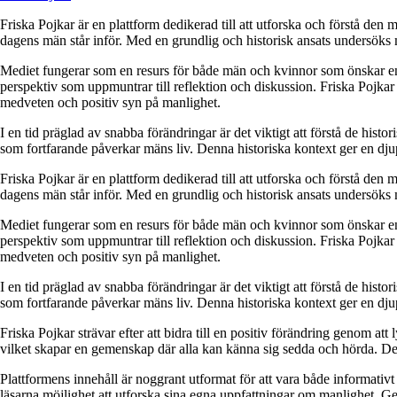
Friska Pojkar är en plattform dedikerad till att utforska och förstå de
dagens män står inför. Med en grundlig och historisk ansats undersöks 
Mediet fungerar som en resurs för både män och kvinnor som önskar en d
perspektiv som uppmuntrar till reflektion och diskussion. Friska Pojkar s
medveten och positiv syn på manlighet.
I en tid präglad av snabba förändringar är det viktigt att förstå de hist
som fortfarande påverkar mäns liv. Denna historiska kontext ger en djupa
Friska Pojkar är en plattform dedikerad till att utforska och förstå de
dagens män står inför. Med en grundlig och historisk ansats undersöks 
Mediet fungerar som en resurs för både män och kvinnor som önskar en d
perspektiv som uppmuntrar till reflektion och diskussion. Friska Pojkar s
medveten och positiv syn på manlighet.
I en tid präglad av snabba förändringar är det viktigt att förstå de hist
som fortfarande påverkar mäns liv. Denna historiska kontext ger en djupa
Friska Pojkar strävar efter att bidra till en positiv förändring genom at
vilket skapar en gemenskap där alla kan känna sig sedda och hörda. Detta
Plattformens innehåll är noggrant utformat för att vara både informativt 
läsarna möjlighet att utforska sina egna uppfattningar om manlighet. 