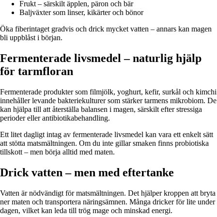
Frukt – särskilt äpplen, päron och bär
Baljväxter som linser, kikärter och bönor
Öka fiberintaget gradvis och drick mycket vatten – annars kan magen
bli uppblåst i början.
Fermenterade livsmedel – naturlig hjälp
för tarmfloran
Fermenterade produkter som filmjölk, yoghurt, kefir, surkål och kimchi
innehåller levande bakteriekulturer som stärker tarmens mikrobiom. De
kan hjälpa till att återställa balansen i magen, särskilt efter stressiga
perioder eller antibiotikabehandling.
Ett litet dagligt intag av fermenterade livsmedel kan vara ett enkelt sätt
att stötta matsmältningen. Om du inte gillar smaken finns probiotiska
tillskott – men börja alltid med maten.
Drick vatten – men med eftertanke
Vatten är nödvändigt för matsmältningen. Det hjälper kroppen att bryta
ner maten och transportera näringsämnen. Många dricker för lite under
dagen, vilket kan leda till trög mage och minskad energi.