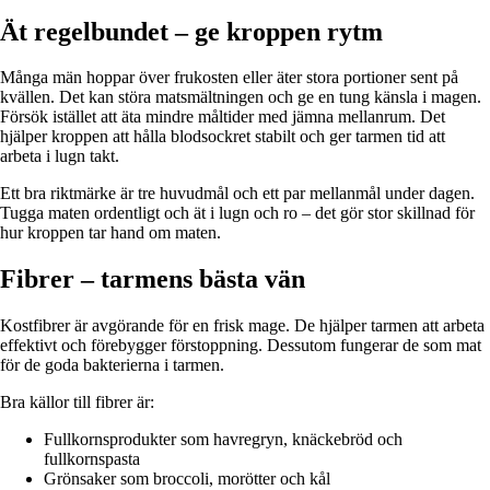
Ät regelbundet – ge kroppen rytm
Många män hoppar över frukosten eller äter stora portioner sent på
kvällen. Det kan störa matsmältningen och ge en tung känsla i magen.
Försök istället att äta mindre måltider med jämna mellanrum. Det
hjälper kroppen att hålla blodsockret stabilt och ger tarmen tid att
arbeta i lugn takt.
Ett bra riktmärke är tre huvudmål och ett par mellanmål under dagen.
Tugga maten ordentligt och ät i lugn och ro – det gör stor skillnad för
hur kroppen tar hand om maten.
Fibrer – tarmens bästa vän
Kostfibrer är avgörande för en frisk mage. De hjälper tarmen att arbeta
effektivt och förebygger förstoppning. Dessutom fungerar de som mat
för de goda bakterierna i tarmen.
Bra källor till fibrer är:
Fullkornsprodukter som havregryn, knäckebröd och
fullkornspasta
Grönsaker som broccoli, morötter och kål