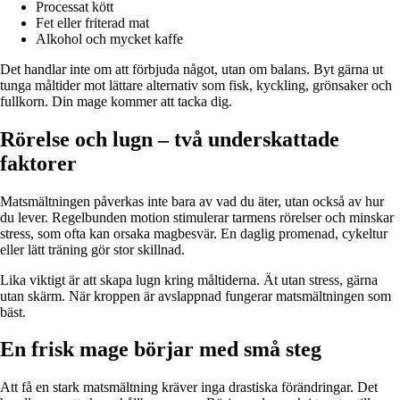
Processat kött
Fet eller friterad mat
Alkohol och mycket kaffe
Det handlar inte om att förbjuda något, utan om balans. Byt gärna ut
tunga måltider mot lättare alternativ som fisk, kyckling, grönsaker och
fullkorn. Din mage kommer att tacka dig.
Rörelse och lugn – två underskattade
faktorer
Matsmältningen påverkas inte bara av vad du äter, utan också av hur
du lever. Regelbunden motion stimulerar tarmens rörelser och minskar
stress, som ofta kan orsaka magbesvär. En daglig promenad, cykeltur
eller lätt träning gör stor skillnad.
Lika viktigt är att skapa lugn kring måltiderna. Ät utan stress, gärna
utan skärm. När kroppen är avslappnad fungerar matsmältningen som
bäst.
En frisk mage börjar med små steg
Att få en stark matsmältning kräver inga drastiska förändringar. Det