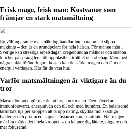
Frisk mage, frisk man: Kostvanor som
främjar en stark matsmältning
En välfungerande matsmältning handlar inte bara om att slippa
magknip – den är en grundpelare för hela hälsan. För många män i
Sverige kan stressiga arbetsdagar, oregelbundna måltider och snabba
luncher på språng leda till uppblåsthet, trötthet och obehag. Men med
några enkla förändringar i kosten kan du stärka magen och få mer
energi i vardagen. Här får du veta hur.
Varför matsmältningen är viktigare än du
tror
Matsmältningen gör mer än att bryta ner maten. Den påverkar
immunförsvaret, energinivån och till och med humöret. En balanserad
tarmflora hjälper kroppen att ta upp näring, skydda mot skadliga
bakterier och producera signalsubstanser som serotonin. När magen
mår bra märks det i hela kroppen – du känner dig lättare, piggare och
mer fokuserad.