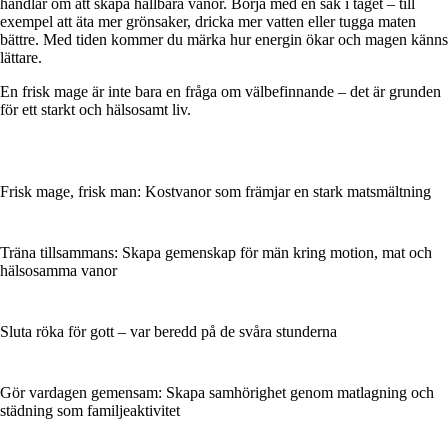
handlar om att skapa hållbara vanor. Börja med en sak i taget – till
exempel att äta mer grönsaker, dricka mer vatten eller tugga maten
bättre. Med tiden kommer du märka hur energin ökar och magen känns
lättare.
En frisk mage är inte bara en fråga om välbefinnande – det är grunden
för ett starkt och hälsosamt liv.
Frisk mage, frisk man: Kostvanor som främjar en stark matsmältning
Träna tillsammans: Skapa gemenskap för män kring motion, mat och
hälsosamma vanor
Sluta röka för gott – var beredd på de svåra stunderna
Gör vardagen gemensam: Skapa samhörighet genom matlagning och
städning som familjeaktivitet