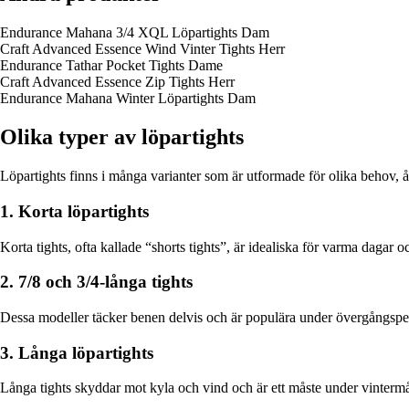
Endurance Mahana 3/4 XQL Löpartights Dam
Craft Advanced Essence Wind Vinter Tights Herr
Endurance Tathar Pocket Tights Dame
Craft Advanced Essence Zip Tights Herr
Endurance Mahana Winter Löpartights Dam
Olika typer av löpartights
Löpartights finns i många varianter som är utformade för olika behov, å
1. Korta löpartights
Korta tights, ofta kallade “shorts tights”, är idealiska för varma dagar o
2. 7/8 och 3/4-långa tights
Dessa modeller täcker benen delvis och är populära under övergångsper
3. Långa löpartights
Långa tights skyddar mot kyla och vind och är ett måste under vinterm