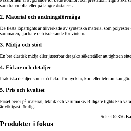
Passformen är avgörande för både komfort och prestation. Tights ska si
som tränar ofta eller på längre distanser.
2. Material och andningsförmåga
De flesta löpartights är tillverkade av syntetiska material som polyester
sommaren, tjockare och isolerande för vintern.
3. Midja och stöd
En bra elastisk midja eller justerbar dragsko säkerställer att tightsen si
4. Fickor och detaljer
Praktiska detaljer som små fickor för nycklar, kort eller telefon kan gö
5. Pris och kvalitet
Priset beror på material, teknik och varumärke. Billigare tights kan va
är viktigast för dig.
Select 62356 Bas
Produkter i fokus