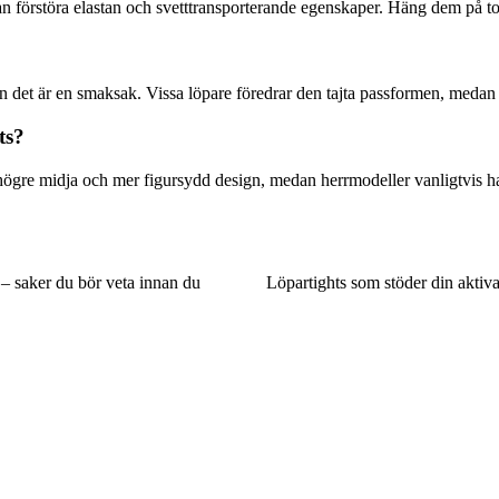
n förstöra elastan och svetttransporterande egenskaper. Häng dem på tork
det är en smaksak. Vissa löpare föredrar den tajta passformen, medan an
ts?
 högre midja och mer figursydd design, medan herrmodeller vanligtvis h
– saker du bör veta innan du
Löpartights som stöder din aktiva 