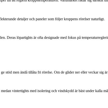
 till att reglera kroppstemperaturen. Varumärket riktar sig särskilt till
ekterande detaljer och paneler som följer kroppens rörelser naturligt.
nden. Deras löpartights är ofta designade med fokus på temperaturregleri
ge stöd men ändå tillåta fri rörelse. Om de glider ner eller veckar sig är 
, medan vintertights med isolering och vindskydd är bäst under kalla må