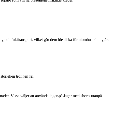
 löpare som vill ha prestationsinriktade kläder.
ng och fukttransport, vilket gör dem idealiska för utomhusträning året
storleken troligen fel.
nader. Vissa väljer att använda lager-på-lager med shorts utanpå.