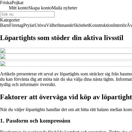
Friska
Pojkar
Mitt konto
Skapa konto
Maila nyheter
Kategorier
Barn
Företag
Prylar
Utöva
Välbefinnande
Skönhet
Konstruktion
Interiör
Äv
Löpartights som stöder din aktiva livsstil
Artikeln presenterar ett urval av löpartights som sträcker sig från basm
du kan förvänta dig att möta när du ska välja dina nästa tights. Informat
tydlig och informativ översikt.
Faktorer att överväga vid köp av löpartight
När du väljer löpartights handlar det om att hitta rätt balans mellan kom
1. Passform och kompression