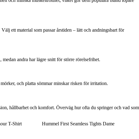
ionen och minska muskeltrötthet, vilket gör dem populära bland löpare
 Välj ett material som passar årstiden – lätt och andningsbart för
, medan andra har lägre snitt för större rörelsefrihet.
 mörker, och platta sömmar minskar risken för irritation.
ssion, hållbarhet och komfort. Överväg hur ofta du springer och vad som
ur T-Shirt
Hummel First Seamless Tights Dame