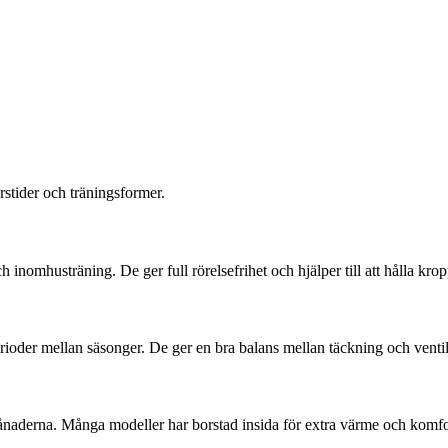
rstider och träningsformer.
ch inomhusträning. De ger full rörelsefrihet och hjälper till att hålla kro
ioder mellan säsonger. De ger en bra balans mellan täckning och ventil
ånaderna. Många modeller har borstad insida för extra värme och komfo