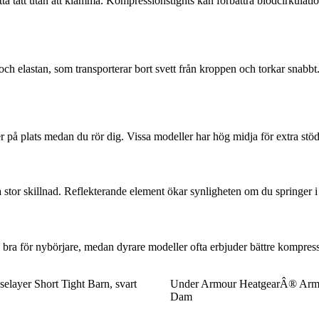
tta tätt utan att klämma. Kompressionstights kan förbättra blodcirkulat
 och elastan, som transporterar bort svett från kroppen och torkar snabbt.
tter på plats medan du rör dig. Vissa modeller har hög midja för extra stöd
ra stor skillnad. Reflekterande element ökar synligheten om du springer i
ra bra för nybörjare, medan dyrare modeller ofta erbjuder bättre kompre
elayer Short Tight Barn, svart
Under Armour HeatgearÂ® Armo
Dam