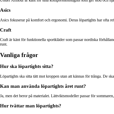
Under Armour är känt för sina kompressionstights som ger stöd och hjälper
Asics
Asics fokuserar på komfort och ergonomi. Deras löpartights har ofta refl
Craft
Craft är känt för funktionella sportkläder som passar nordiska förhålla
runt.
Vanliga frågor
Hur ska löpartights sitta?
Löpartights ska sitta tätt mot kroppen utan att kännas för trånga. De ska 
Kan man använda löpartights året runt?
Ja, men det beror på materialet. Lättviktsmodeller passar för sommaren
Hur tvättar man löpartights?